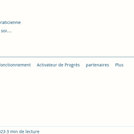
raticienne
oi....
fonctionnement
Activateur de Progrès
partenaires
Plus
023
3 min de lecture