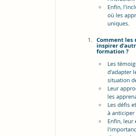
Enfin, l'in
où les app
uniques.
Comment les r
inspirer d'aut
formation ?
Les témoig
d'adapter 
situation 
Leur appro
les appren
Les défis e
à anticiper
Enfin, leur
l'importan