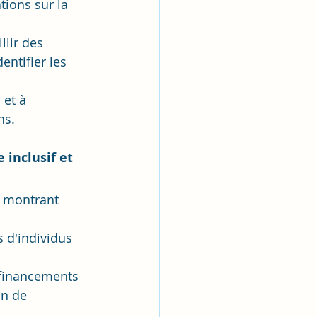
tions sur la 
lir des 
ntifier les 
 et à 
ns.
inclusif et 
, montrant 
s d'individus 
 financements 
n de 