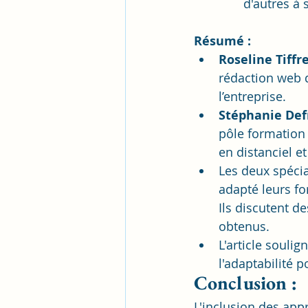
d'autres à 
Résumé :
Roseline Tiffr
rédaction web d
l’entreprise.
Stéphanie Def
pôle formation 
en distanciel et
Les deux spécia
adapté leurs fo
Ils discutent d
obtenus.
L'article souli
l'adaptabilité 
Conclusion :
L'inclusion des app