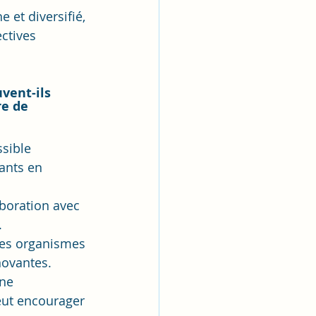
 et diversifié, 
ctives 
vent-ils 
re de 
sible 
ants en 
boration avec 
.
tres organismes 
novantes.
ne 
eut encourager 