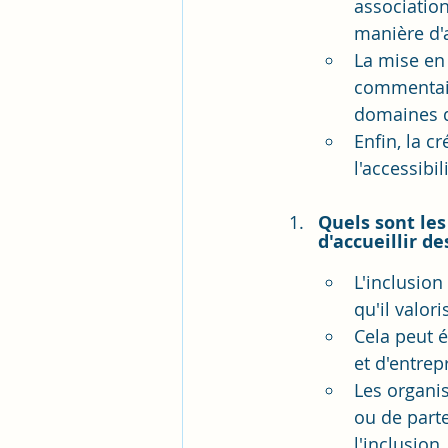
association
manière d'
La mise en 
commentair
domaines d
Enfin, la c
l'accessibi
Quels sont les
d'accueillir d
L'inclusion
qu'il valori
Cela peut é
et d'entrep
Les organi
ou de part
l'inclusion.