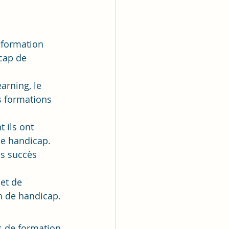
 formation 
cap de 
rning, le 
s formations 
 ils ont 
de handicap. 
es succès 
et de 
n de handicap.
s de formation 