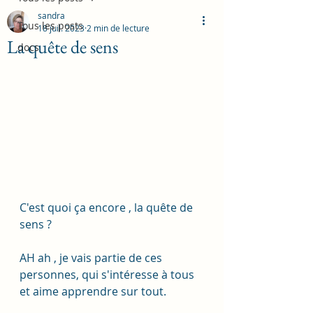
sandra
Tous les posts
18 juil. 2023
2 min de lecture
La quête de sens
docs
C'est quoi ça encore , la quête de 
sens ?
AH ah , je vais partie de ces 
personnes, qui s'intéresse à tous 
et aime apprendre sur tout.