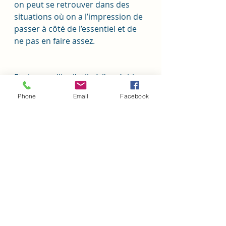
on peut se retrouver dans des 
situations où on a l’impression de 
passer à côté de l’essentiel et de 
ne pas en faire assez.
Et si vous alliez l'utile à l'agréable - 
->
 vie pro, vie perso.
Phone
Email
Facebook
Posez-vous les bonnes questions, 
analysées la situation et dosé.
A très vite 
Sandra 