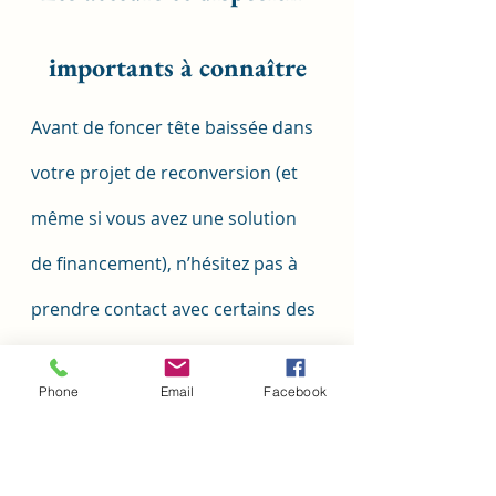
importants à connaître
Avant de foncer tête baissée dans 
votre projet de reconversion (et 
même si vous avez une solution 
de financement), n’hésitez pas à 
prendre contact avec certains des 
organismes ci-dessous, qui 
Phone
Email
Facebook
pourront vous aiguiller et vous 
aider dans vos recherches.