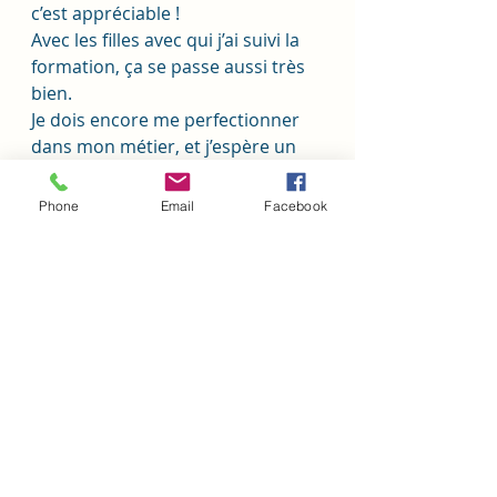
c’est appréciable !
Avec les filles avec qui j’ai suivi la 
formation, ça se passe aussi très 
bien. 
Je dois encore me perfectionner 
dans mon métier, et j’espère un 
jour pouvoir évoluer, car les 
salaires sont bas et que j’ai de 
Phone
Email
Facebook
l’ambition. 
Mais ce nouveau métier me 
redonne du plaisir à travailler. 
Travailler de mes mains a toujours 
été un rêve. 
A 43 ans, j’y suis ! 
On passe tellement de temps au 
travail que c’est vraiment 
important de s’y sentir bien : ça 
influe sur tout le reste, j’en sais 
quelque chose. »