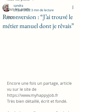
sandra
Tous les posts
20 juin 2022
3 min de lecture
Reconversion : “J’ai trouvé le
docs
métier manuel dont je rêvais”
Encore une fois un partage, article 
vu sur le site de 
https://www.myhappyjob.fr
Très bien détaillé, écrit et fondé.