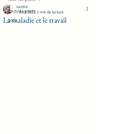
sandra
Tous les posts
1 août 2022
2 min de lecture
La maladie et le travail
docs