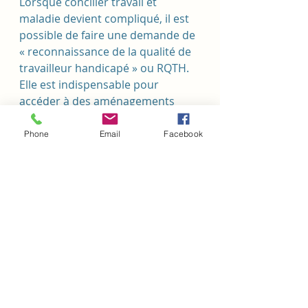
Lorsque concilier travail et 
maladie devient compliqué, il est 
possible de faire une demande de 
« reconnaissance de la qualité de 
travailleur handicapé » ou RQTH. 
Elle est indispensable pour 
accéder à des aménagements 
d’horaires ou de poste de travail,  
bénéficier d’un accompagnement 
Phone
Email
Facebook
à la recherche d’emploi, à la 
reconversion ou à la création 
d’entreprise, ou encore pour être 
éligible à un contrat aidé.
Alors à bientôt. 
Sandra